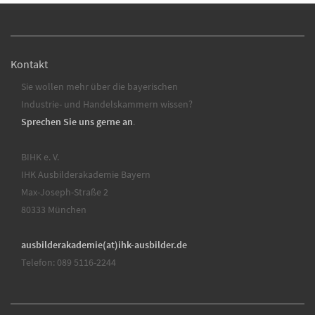
Kontakt
Sie wollen mehr über die bayerischen
Industrie- und Handelskammern wissen?
Sprechen Sie uns gerne an
.
BIHK e. V.
IHK Ausbilderakademie Bayern
Max-Joseph-Straße 2
80333 München
ausbilderakademie(at)ihk-ausbilder.de
Telefon: 089 5116-2244