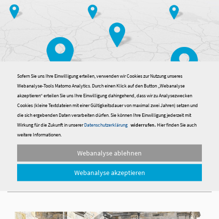
Sofern Sie uns Ihre Einwilligung erteilen, verwenden wir Cookies zur Nutzung unseres
Webanalyse-Tools Matomo Analytics. Durch einen Klick auf den Button „Webanalyse
akzeptieren“ erteilen Sie uns Ihre Einwilligung dahingehend, dass wir zu Analysezwecken
Cookies (kleine Textdateien mit einer Gültigkeitsdauer von maximal zwei Jahren) setzen und
die sich ergebenden Daten verarbeiten dürfen. Sie können Ihre Einwilligung jederzeit mit
Wirkung für die Zukunft in unserer
Datenschutzerklärung
widerrufen.
Hier finden Sie auch
Finden Sie bayernweit Ausbilder in
weitere Informationen.
Bestform
Webanalyse ablehnen
Webanalyse akzeptieren